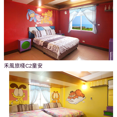
禾風旅棧C2童安