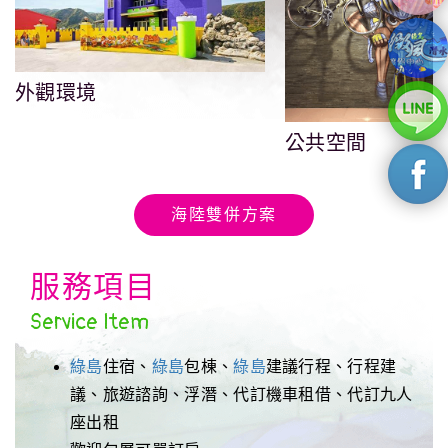
外觀環境
公共空間
海陸雙併方案
服務項目
Service Item
綠島
住宿、
綠島
包棟、
綠島
建議行程、行程建
議、旅遊諮詢、浮潛、代訂機車租借、代訂九人
座出租