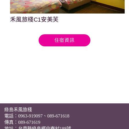
禾風旅棧C1安美芙
住宿資訊
綠島禾風旅棧
電話：0963-919097、089-671618
傳真：089-671619
地址：台東縣綠島鄉中寮村188號