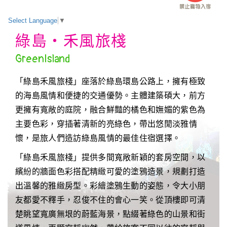
Select Language
▼
綠島‧禾風旅棧
GreenIsland
「綠島禾風旅棧」座落於綠島環島公路上，擁有極致
的海島風情和便捷的交通優勢。主體建築碩大，前方
更擁有寬敞的庭院，融合鮮豔的橘色和嫵媚的紫色為
主要色彩，穿插著清新的亮綠色，帶出悠閒淡雅情
懷，是旅人們造訪綠島風情的最佳住宿選擇。
「綠島禾風旅棧」提供多間寬敞新穎的套房空間，以
繽紛的牆面色彩搭配精緻可愛的塗鴉造景，規劃打造
出溫馨的雅緻房型。彩繪塗鴉生動的姿態，令大小朋
友都愛不釋手，忍俊不住的會心一笑。從頂樓即可清
楚眺望寬廣無垠的蔚藍海景，點綴著綠色的山景和街